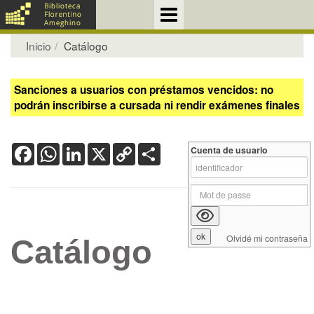
Inicio
Catálogo
Sanciones a usuarios con préstamos vencidos: no
podrán inscribirse a cursada ni rendir exámenes finales
Facebook
WhatsApp
LinkedIn
X
Copy
Share
Cuenta de usuario
Link
Olvidé mi contraseña
Catálogo