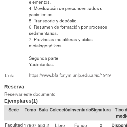
elementos.
4. Movilización de preconcentrados o
yacimientos.
5. Transporte y depósito.
6. Resumen de formación por procesos
sedimentarios.
7. Provincias metalíferas y ciclos
metalogenéticos.
Segunda parte
Yacimientos.
https://www.bfa.fcnym.unlp.edu.ar/id/1919
Link:
Reserva
Reservar este documento
Ejemplares(1)
Tomo
Sala
Colección
Signatura
Tipo 
medi
Facultad
17907
553.2
Libro
Fondo
0
Disponi