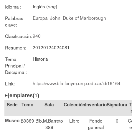
Inglés (
)
Idioma :
eng
Europa
John
Duke of Marlborough
Palabras
clave:
940
Clasificación:
20120124024081
Resumen:
Historia
Tema
Principal /
Disciplina :
https://www.bfa.fcnym.unlp.edu.ar/id/19164
Link:
Ejemplares(1)
Tomo
Sala
Colección
Signatura
T
Museo
B0389
Bib.M.Barreto
Libro
Fondo
0
C
389
general
e