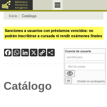
Inicio
Catálogo
Sanciones a usuarios con préstamos vencidos: no
podrán inscribirse a cursada ni rendir exámenes finales
Facebook
WhatsApp
LinkedIn
X
Copy
Share
Cuenta de usuario
Link
Olvidé mi contraseña
Catálogo