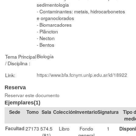
sedimentologia
- Contaminantes: metais, hidrocarbonetos
e organoclorados
- Biomarcadores
- Plâncton
- Necton
- Bentos
Biología
Tema Principal
/ Disciplina :
https://www.bfa.fcnym.unlp.edu.ar/id/18922
Link:
Reserva
Reservar este documento
Ejemplares(1)
Tomo
Sala
Colección
Signatura
Tipo 
medi
Facultad
27173
574.5
Libro
Fondo
1
Disponi
(81)
general