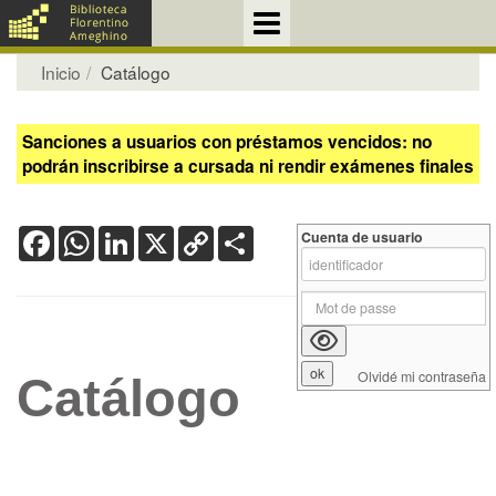
Inicio
Catálogo
Sanciones a usuarios con préstamos vencidos: no
podrán inscribirse a cursada ni rendir exámenes finales
Facebook
WhatsApp
LinkedIn
X
Copy
Share
Cuenta de usuario
Link
Olvidé mi contraseña
Catálogo