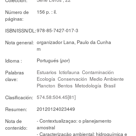
156 p. : il.
Número de
páginas:
978-85-7427-017-3
ISBN/ISSN/DL:
organizador Lana, Paulo da Cunha
Nota general:
m
Portugués (
)
Idioma :
por
Estuarios
Ictiofauna
Contaminación
Palabras
Ecología
Conservación
Medio Ambiente
clave:
Plancton
Bentos
Metodología
Brasil
574.58:504.45[81]
Clasificación:
20120124023449
Resumen:
- Contextualizaçao: o planejamento
Nota de
amostral
contenido:
- Caracterização ambiental: hidroquímica e