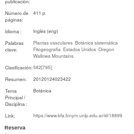
publicación:
411 p.
Número de
páginas:
Inglés (
)
Idioma :
eng
Plantas vasculares
Botánica sistemática
Palabras
Fitogeografía
Estados Unidos
Oregon
clave:
Wallowa Mountains
582[795]
Clasificación:
20120124023422
Resumen:
Botánica
Tema
Principal /
Disciplina :
https://www.bfa.fcnym.unlp.edu.ar/id/18899
Link:
Reserva