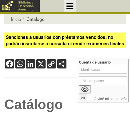
Inicio
Catálogo
Sanciones a usuarios con préstamos vencidos: no
podrán inscribirse a cursada ni rendir exámenes finales
Facebook
WhatsApp
LinkedIn
X
Copy
Share
Cuenta de usuario
Link
Olvidé mi contraseña
Catálogo