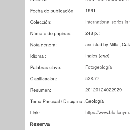
1961
Fecha de publicación:
International series i
Colección:
248 p. : il
Número de páginas:
assisted by Miller, Calv
Nota general:
Inglés (
)
Idioma :
eng
Fotogeología
Palabras clave:
528.77
Clasificación:
20120124022929
Resumen:
Geología
Tema Principal / Disciplina :
https://www.bfa.fcnym
Link:
Reserva