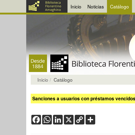
Inicio
Noticias
Catálogo
Inicio
Catálogo
Sanciones a usuarios con préstamos vencidos:
Facebook
WhatsApp
LinkedIn
X
Copy
Share
Link