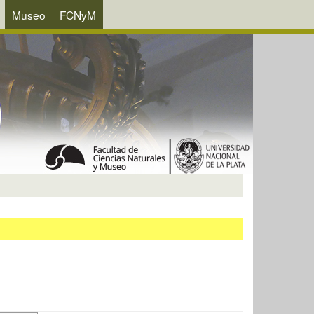
Museo
FCNyM