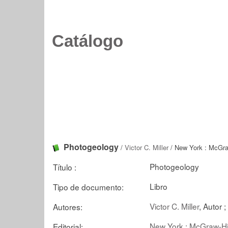
Catálogo
Photogeology
/
Victor C. Miller
/ New York : McGraw
Photogeology
Título :
Libro
Tipo de documento:
Victor C. Miller
, Autor ;
Autores:
New York : McGraw-Hil
Editorial: