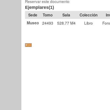
Reservar este documento
Ejemplares(1)
Tomo
Sala
Colección
Museo
24493
528.77 M4
Libro
Fond