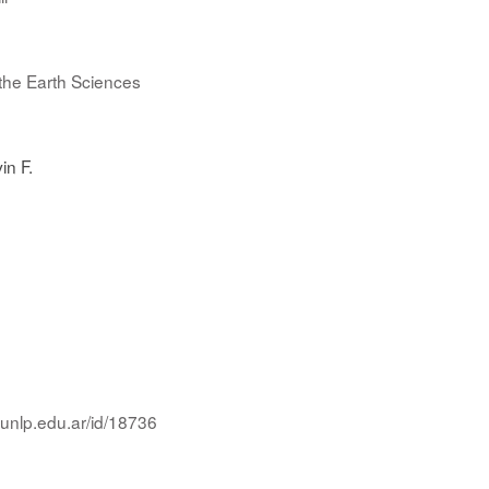
n the Earth Sciences
in F.
.unlp.edu.ar/id/18736