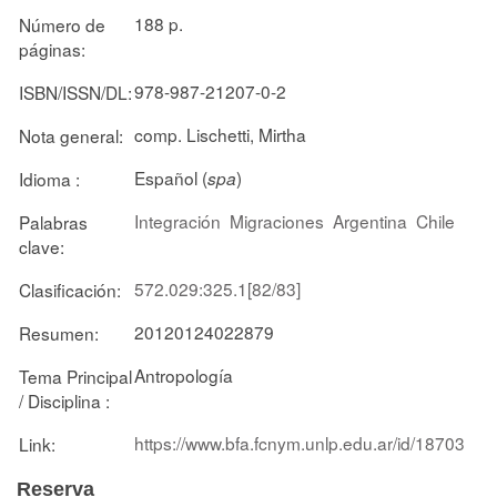
188 p.
Número de
páginas:
978-987-21207-0-2
ISBN/ISSN/DL:
comp. Lischetti, Mirtha
Nota general:
Español (
)
Idioma :
spa
Integración
Migraciones
Argentina
Chile
Palabras
clave:
572.029:325.1[82/83]
Clasificación:
20120124022879
Resumen:
Antropología
Tema Principal
/ Disciplina :
https://www.bfa.fcnym.unlp.edu.ar/id/18703
Link:
Reserva