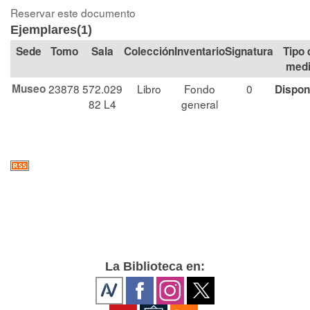
Reservar este documento
Ejemplares(1)
Tomo
Sala
Colección
Signatura
Tipo 
med
Museo
23878
572.029
Libro
Fondo
0
Dispon
82 L4
general
La Biblioteca en: