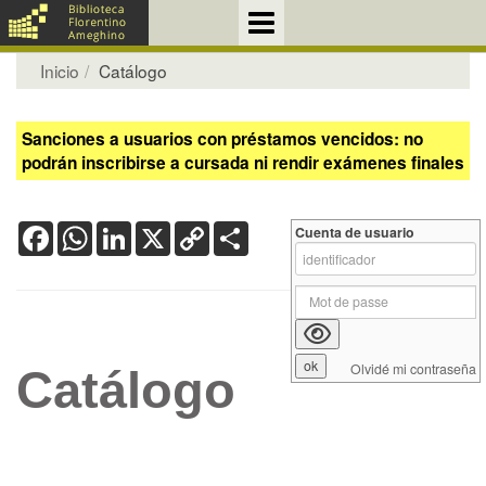
Inicio
Catálogo
Sanciones a usuarios con préstamos vencidos: no
podrán inscribirse a cursada ni rendir exámenes finales
Facebook
WhatsApp
LinkedIn
X
Copy
Share
Cuenta de usuario
Link
Olvidé mi contraseña
Catálogo