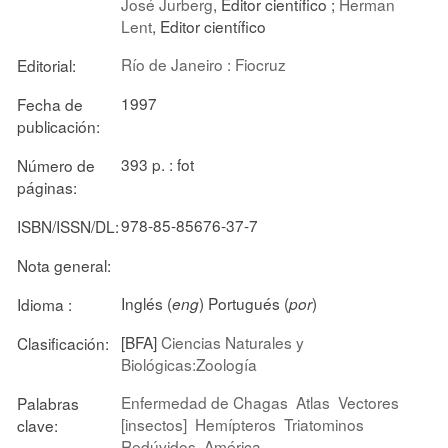
José Jurberg
, Editor científico ;
Herman
Lent
, Editor científico
Río de Janeiro : Fiocruz
Editorial:
1997
Fecha de
publicación:
393 p. : fot
Número de
páginas:
978-85-85676-37-7
ISBN/ISSN/DL:
Nota general:
Inglés (
) Portugués (
)
Idioma :
eng
por
[BFA]
Ciencias Naturales y
Clasificación:
Biológicas:Zoología
Enfermedad de Chagas
Atlas
Vectores
Palabras
[insectos]
Hemípteros
Triatominos
clave:
Redúvidos
América