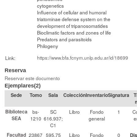
cytogenetics
Influence of cellular and humoral
triatominae defense system on the
development of tripanosomatides
Bioclimatic factors and zones of life
Predators and parasitoids
Philogeny
https://www.bfa.fcnym.unlp.edu.ar/id/18699
Link:
Reserva
Reservar este documento
Ejemplares(2)
Tomo
Sala
Colección
Signatura
T
Biblioteca
bs-
SC
Libro
Fondo
1
Co
SEA
1210
616.937;
general
e
C1
Facultad
23867
595.75
Libro
Fondo
0
Di