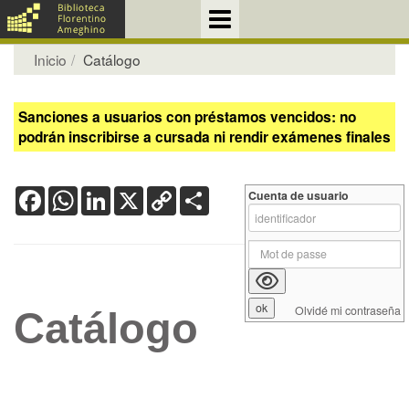
Inicio
Catálogo
Sanciones a usuarios con préstamos vencidos: no
podrán inscribirse a cursada ni rendir exámenes finales
Facebook
WhatsApp
LinkedIn
X
Copy
Share
Cuenta de usuario
Link
Olvidé mi contraseña
Catálogo