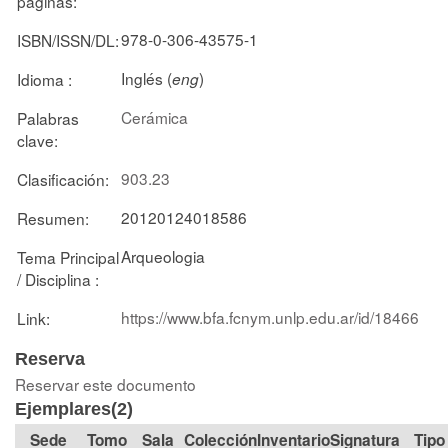
páginas:
978-0-306-43575-1
ISBN/ISSN/DL:
Inglés (
)
Idioma :
eng
Cerámica
Palabras
clave:
903.23
Clasificación:
20120124018586
Resumen:
Arqueologia
Tema Principal
/ Disciplina :
https://www.bfa.fcnym.unlp.edu.ar/id/18466
Link:
Reserva
Reservar este documento
Ejemplares(2)
Tomo
Sala
Colección
Signatura
Tipo