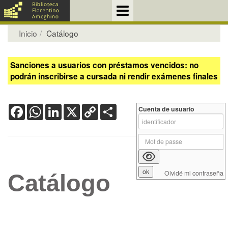
Inicio
Catálogo
Sanciones a usuarios con préstamos vencidos: no
podrán inscribirse a cursada ni rendir exámenes finales
Facebook
WhatsApp
LinkedIn
X
Copy
Share
Cuenta de usuario
Link
Olvidé mi contraseña
Catálogo