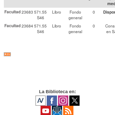
med
Facultad
23683
571.55
Libro
Fondo
0
Dispo
S46
general
Facultad
23684
571.55
Libro
Fondo
0
Cons
S46
general
en S
La Biblioteca en: