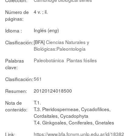
4 v. ; il.
Número de
páginas:
Inglés (
)
Idioma :
eng
[BFA]
Ciencias Naturales y
Clasificación:
Biológicas:Paleontología
Paleobotánica
Plantas fósiles
Palabras
clave:
561
Clasificación:
20120124018500
Resumen:
T.1.
Nota de
T.3. Pteridospermeae, Cycadofilices,
contenido:
Cordaitales, Cycadophyta
T.4. Ginkgoales, Coniferales, Gnetales
https://www.bfa.fcnym.unlp.edu.ar/id/18382
Link: