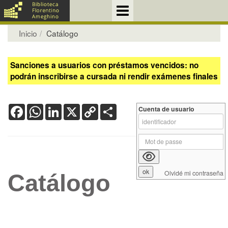
Inicio
Catálogo
Sanciones a usuarios con préstamos vencidos: no
podrán inscribirse a cursada ni rendir exámenes finales
Facebook
WhatsApp
LinkedIn
X
Copy
Share
Cuenta de usuario
Link
Olvidé mi contraseña
Catálogo