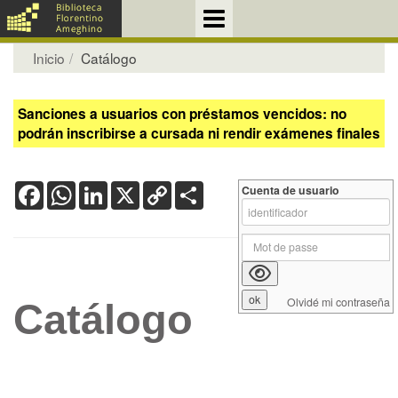
Inicio
Catálogo
Sanciones a usuarios con préstamos vencidos: no
podrán inscribirse a cursada ni rendir exámenes finales
Facebook
WhatsApp
LinkedIn
X
Copy
Share
Cuenta de usuario
Link
Olvidé mi contraseña
Catálogo