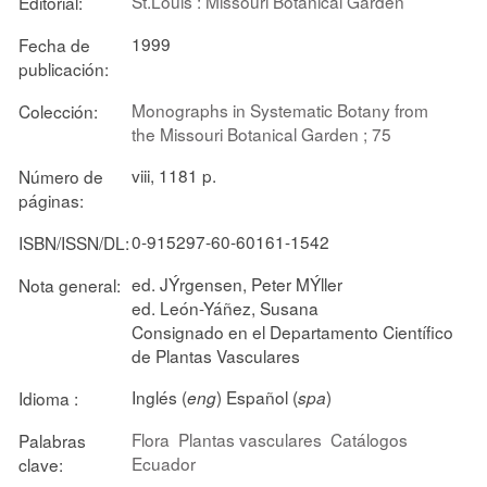
St.Louis : Missouri Botanical Garden
Editorial:
1999
Fecha de
publicación:
Monographs in Systematic Botany from
Colección:
the Missouri Botanical Garden ; 75
viii, 1181 p.
Número de
páginas:
0-915297-60-60161-1542
ISBN/ISSN/DL:
ed. JÝrgensen, Peter MÝller
Nota general:
ed. León-Yáñez, Susana
Consignado en el Departamento Científico
de Plantas Vasculares
Inglés (
) Español (
)
Idioma :
eng
spa
Flora
Plantas vasculares
Catálogos
Palabras
Ecuador
clave: