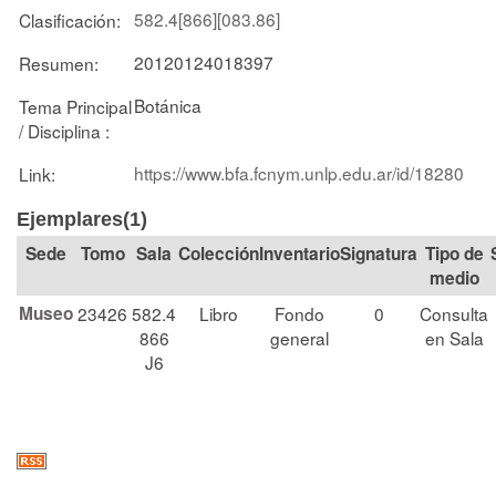
582.4[866][083.86]
Clasificación:
20120124018397
Resumen:
Botánica
Tema Principal
/ Disciplina :
https://www.bfa.fcnym.unlp.edu.ar/id/18280
Link:
Ejemplares(1)
Tomo
Sala
Colección
Signatura
Tipo de
medio
Museo
23426
582.4
Libro
Fondo
0
Consulta
866
general
en Sala
J6