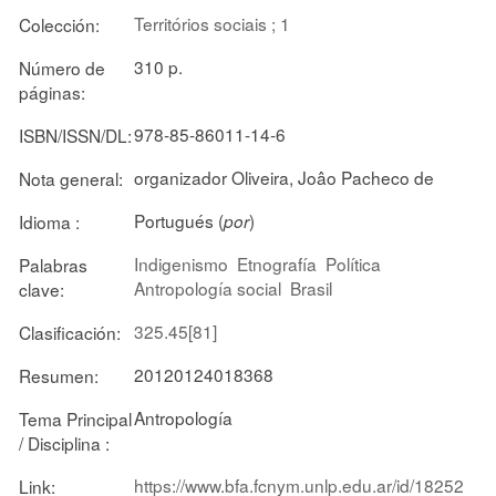
Territórios sociais ; 1
Colección:
310 p.
Número de
páginas:
978-85-86011-14-6
ISBN/ISSN/DL:
organizador Oliveira, Joâo Pacheco de
Nota general:
Portugués (
)
Idioma :
por
Indigenismo
Etnografía
Política
Palabras
Antropología social
Brasil
clave:
325.45[81]
Clasificación:
20120124018368
Resumen:
Antropología
Tema Principal
/ Disciplina :
https://www.bfa.fcnym.unlp.edu.ar/id/18252
Link: