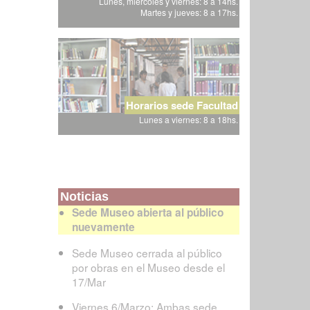
Lunes, miércoles y viernes: 8 a 14hs.
Martes y jueves: 8 a 17hs.
Horarios sede Facultad
Lunes a viernes: 8 a 18hs.
Noticias
Sede Museo abierta al público
nuevamente
Sede Museo cerrada al público
por obras en el Museo desde el
17/Mar
Viernes 6/Marzo: Ambas sede