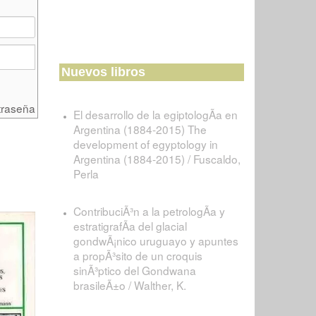
Nuevos libros
traseña
El desarrollo de la egiptologÃ­a en
Argentina (1884-2015) The
development of egyptology in
Argentina (1884-2015) / Fuscaldo,
Perla
ContribuciÃ³n a la petrologÃ­a y
estratigrafÃ­a del glacial
gondwÃ¡nico uruguayo y apuntes
a propÃ³sito de un croquis
sinÃ³ptico del Gondwana
brasileÃ±o / Walther, K.