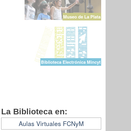
Museo de La Plata
Biblioteca Electrónica Mincyt
La Biblioteca en:
Aulas Virtuales FCNyM