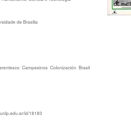
ersidade de Brasilia
arentesco
Campesinos
Colonización
Brasil
.unlp.edu.ar/id/18183