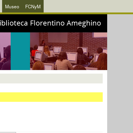
Museo
FCNyM