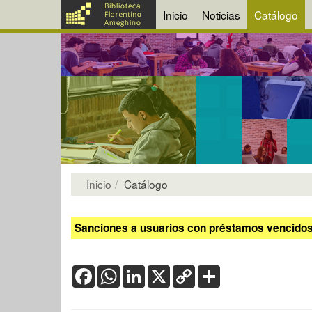
Inicio
Noticias
Catálogo
Inicio
Catálogo
Sanciones a usuarios con préstamos vencidos:
Facebook
WhatsApp
LinkedIn
X
Copy
Share
Link