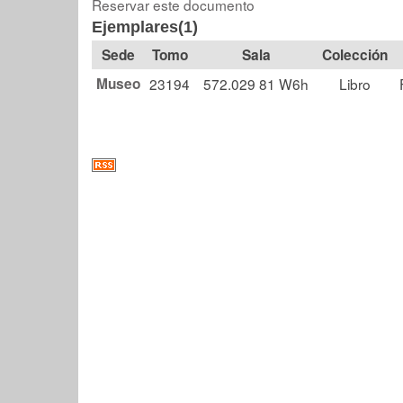
Reservar este documento
Ejemplares(1)
Tomo
Sala
Colección
Museo
23194
572.029 81 W6h
Libro