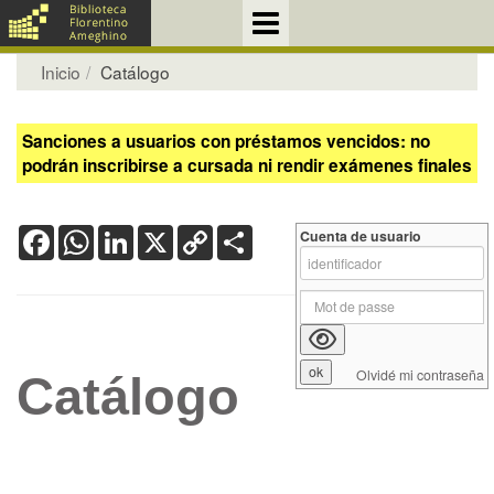
Inicio
Catálogo
Sanciones a usuarios con préstamos vencidos: no
podrán inscribirse a cursada ni rendir exámenes finales
Facebook
WhatsApp
LinkedIn
X
Copy
Share
Cuenta de usuario
Link
Olvidé mi contraseña
Catálogo