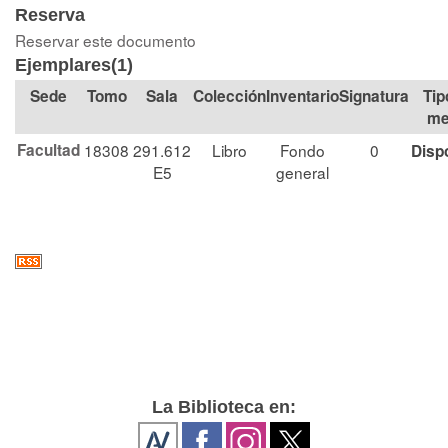
Reserva
Reservar este documento
Ejemplares(1)
Tomo
Sala
Colección
Signatura
Tip
me
Facultad
18308
291.612
Libro
Fondo
0
Disp
E5
general
La Biblioteca en: