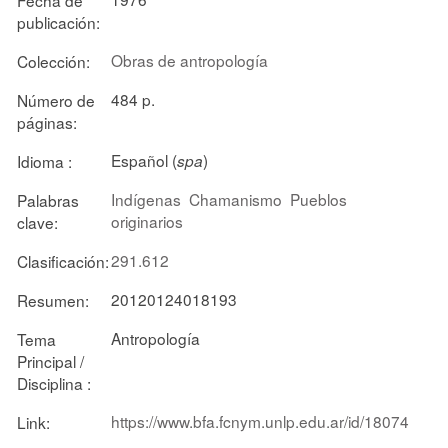
publicación:
Obras de antropología
Colección:
484 p.
Número de
páginas:
Español (
)
Idioma :
spa
Indígenas
Chamanismo
Pueblos
Palabras
originarios
clave:
291.612
Clasificación:
20120124018193
Resumen:
Antropología
Tema
Principal /
Disciplina :
https://www.bfa.fcnym.unlp.edu.ar/id/18074
Link: