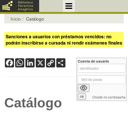
Inicio
Catálogo
Sanciones a usuarios con préstamos vencidos: no
podrán inscribirse a cursada ni rendir exámenes finales
Facebook
WhatsApp
LinkedIn
X
Copy
Share
Cuenta de usuario
Link
Olvidé mi contraseña
Catálogo