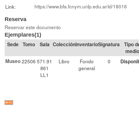
https://www.bfa.fcnym.unlp.edu.ar/id/18016
Link:
Reserva
Reservar este documento
Ejemplares(1)
Tomo
Sala
Colección
Signatura
Tipo d
medi
Museo
22506
571.91
Libro
Fondo
0
Disponi
861
general
LL1