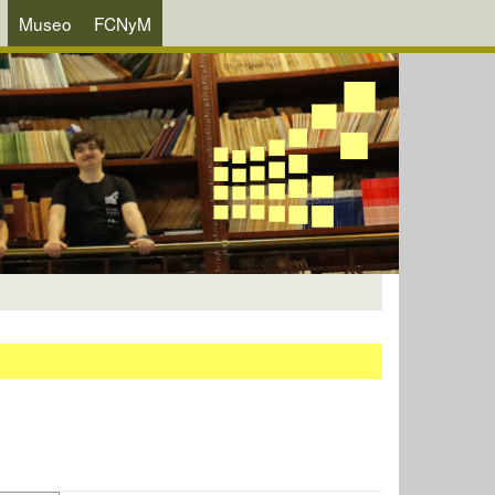
Museo
FCNyM