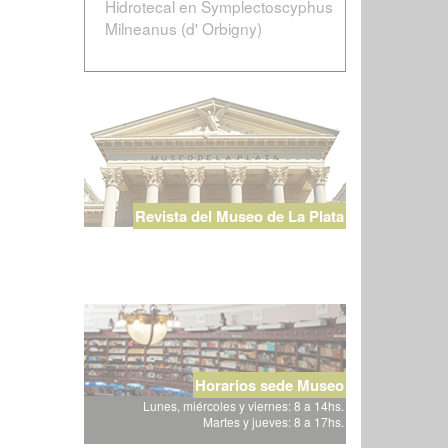
Hidrotecal en Symplectoscyphus
Milneanus (d' Orbigny)
Revista del Museo de La Plata
Horarios sede Museo
Lunes, miércoles y viernes: 8 a 14hs.
Martes y jueves: 8 a 17hs.