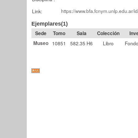
https://www.bfa.fcnym.unlp.edu.ar/i
Link:
Ejemplares(1)
Tomo
Sala
Colección
Museo
10851
582.35 H6
Libro
Fondo