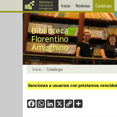
Inicio
Noticias
Catálogo
Inicio
Catálogo
Sanciones a usuarios con préstamos vencidos:
Facebook
WhatsApp
LinkedIn
X
Copy
Share
Link