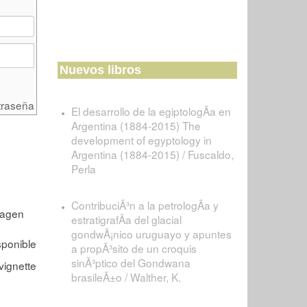
Nuevos libros
traseña
El desarrollo de la egiptologÃ­a en
Argentina (1884-2015) The
development of egyptology in
Argentina (1884-2015) / Fuscaldo,
Perla
ContribuciÃ³n a la petrologÃ­a y
estratigrafÃ­a del glacial
gondwÃ¡nico uruguayo y apuntes
a propÃ³sito de un croquis
sinÃ³ptico del Gondwana
brasileÃ±o / Walther, K.