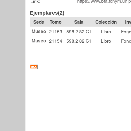
https://www.bfa.fcnym.unl
Link:
Ejemplares(2)
Tomo
Sala
Colección
Museo
21153
598.2 82 C1
Libro
Fond
Museo
21154
598.2 82 C1
Libro
Fond