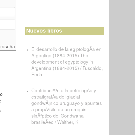
Nuevos libros
traseña
El desarrollo de la egiptologÃ­a en
Argentina (1884-2015) The
development of egyptology in
Argentina (1884-2015) / Fuscaldo,
Perla
ContribuciÃ³n a la petrologÃ­a y
estratigrafÃ­a del glacial
gondwÃ¡nico uruguayo y apuntes
a propÃ³sito de un croquis
sinÃ³ptico del Gondwana
brasileÃ±o / Walther, K.