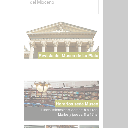
del Mioceno
Revista del Museo de La Plata
Horarios sede Museo
Lunes, miércoles y viernes: 8 a 14hs.
Martes y jueves: 8 a 17hs.