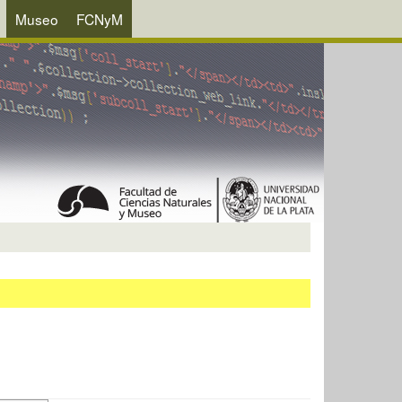
Museo
FCNyM