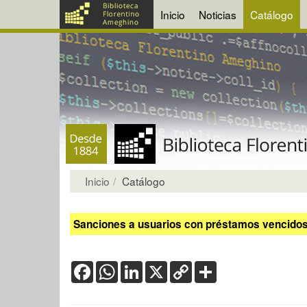
Inicio
Noticias
Catálogo
Inicio
Catálogo
Sanciones a usuarios con préstamos vencidos:
Facebook
WhatsApp
LinkedIn
X
Copy
Share
Link