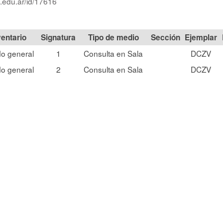
p.edu.ar/id/17616
Signatura
Tipo de medio
Sección
o general
1
Consulta en Sala
DCZV
o general
2
Consulta en Sala
DCZV