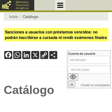
Inicio
Catálogo
Sanciones a usuarios con préstamos vencidos: no
podrán inscribirse a cursada ni rendir exámenes finales
Facebook
WhatsApp
LinkedIn
X
Copy
Share
Cuenta de usuario
Link
Olvidé mi contraseña
Catálogo