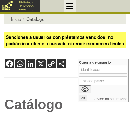
Inicio
Catálogo
Sanciones a usuarios con préstamos vencidos: no
podrán inscribirse a cursada ni rendir exámenes finales
Facebook
WhatsApp
LinkedIn
X
Copy
Share
Cuenta de usuario
Link
Olvidé mi contraseña
Catálogo