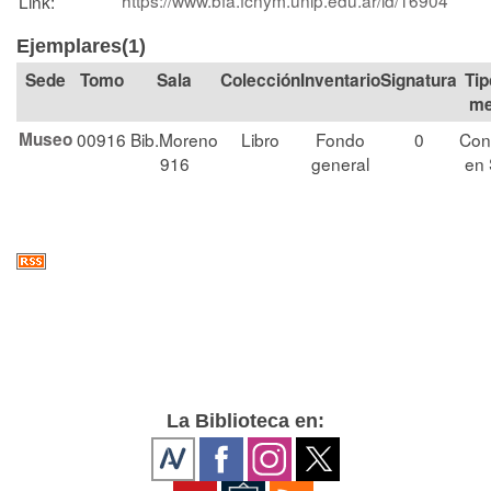
Link:
Ejemplares(1)
Tomo
Sala
Colección
Signatura
Tip
me
Museo
00916
Bib.Moreno
Libro
Fondo
0
Con
916
general
en 
La Biblioteca en: