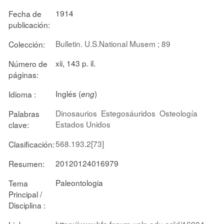
1914
Fecha de
publicación:
Bulletin. U.S.National Musem ; 89
Colección:
xii, 143 p. il.
Número de
páginas:
Inglés (
)
Idioma :
eng
Dinosaurios
Estegosáuridos
Osteología
Palabras
Estados Unidos
clave:
568.193.2[73]
Clasificación:
20120124016979
Resumen:
Paleontologia
Tema
Principal /
Disciplina :
https://www.bfa.fcnym.unlp.edu.ar/id/16904