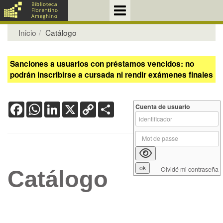
Inicio
Catálogo
Sanciones a usuarios con préstamos vencidos: no
podrán inscribirse a cursada ni rendir exámenes finales
Facebook
WhatsApp
LinkedIn
X
Copy
Share
Cuenta de usuario
Link
Olvidé mi contraseña
Catálogo