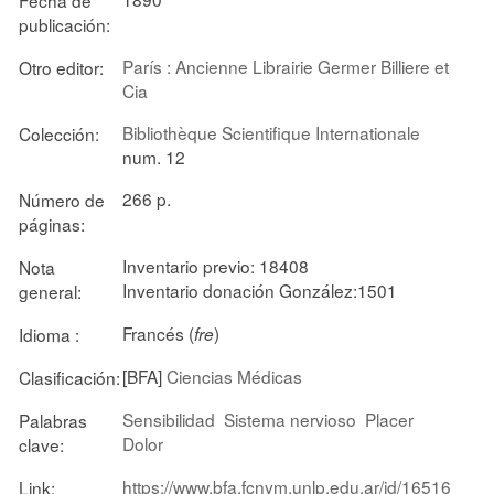
publicación:
París : Ancienne Librairie Germer Billiere et
Otro editor:
Cia
Bibliothèque Scientifique Internationale
Colección:
num. 12
266 p.
Número de
páginas:
Inventario previo: 18408
Nota
Inventario donación González:1501
general:
Francés (
)
Idioma :
fre
[BFA]
Ciencias Médicas
Clasificación:
Sensibilidad
Sistema nervioso
Placer
Palabras
Dolor
clave:
https://www.bfa.fcnym.unlp.edu.ar/id/16516
Link: