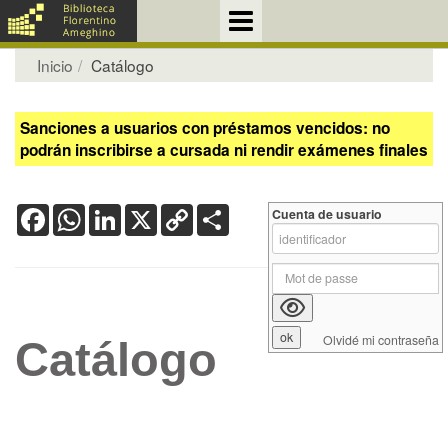
Inicio
Catálogo
Sanciones a usuarios con préstamos vencidos: no
podrán inscribirse a cursada ni rendir exámenes finales
Facebook
WhatsApp
LinkedIn
X
Copy
Share
Cuenta de usuario
Link
Olvidé mi contraseña
Catálogo