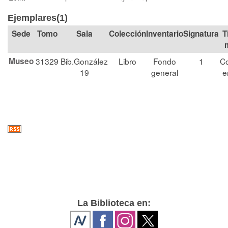
Ejemplares(1)
Tomo
Sala
Colección
Signatura
T
Museo
31329
Bib.González
Libro
Fondo
1
Co
19
general
e
La Biblioteca en: