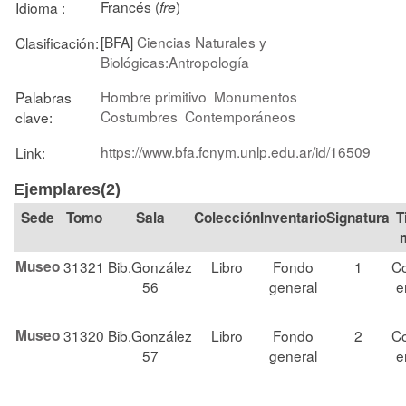
Francés (
)
Idioma :
fre
[BFA]
Ciencias Naturales y
Clasificación:
Biológicas:Antropología
Hombre primitivo
Monumentos
Palabras
Costumbres
Contemporáneos
clave:
https://www.bfa.fcnym.unlp.edu.ar/id/16509
Link:
Ejemplares(2)
Tomo
Sala
Colección
Signatura
T
Museo
31321
Bib.González
Libro
Fondo
1
Co
56
general
e
Museo
31320
Bib.González
Libro
Fondo
2
Co
57
general
e