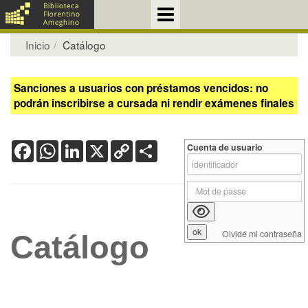
Inicio
Catálogo
Sanciones a usuarios con préstamos vencidos: no
podrán inscribirse a cursada ni rendir exámenes finales
Facebook
WhatsApp
LinkedIn
X
Copy
Share
Cuenta de usuario
Link
Olvidé mi contraseña
Catálogo