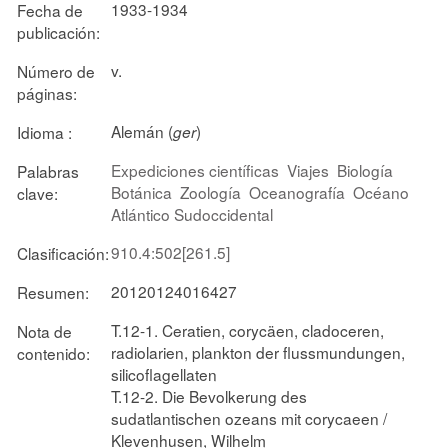
1933-1934
Fecha de
publicación:
v.
Número de
páginas:
Alemán (
)
Idioma :
ger
Expediciones científicas
Viajes
Biología
Palabras
Botánica
Zoología
Oceanografía
Océano
clave:
Atlántico Sudoccidental
910.4:502[261.5]
Clasificación:
20120124016427
Resumen:
T.12-1. Ceratien, corycäen, cladoceren,
Nota de
radiolarien, plankton der flussmundungen,
contenido:
silicoflagellaten
T.12-2. Die Bevolkerung des
sudatlantischen ozeans mit corycaeen /
Klevenhusen, Wilhelm