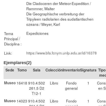
Die Cladoceren der Meteor-Expedition /
Rammner, Walter
Die Geographische verbreitung der
Tripyleen radiolarien des sudatlantischen
ozeans / Meyer, Karl
Expediciones
Tema
Principal /
Disciplina :
https://www.bfa.fcnym.unlp.edu.ar/id/16378
Link:
Ejemplares(2)
Tomo
Sala
Colección
Signatura
Tipo
med
Museo
16418
910.4:502
Libro
Fondo
1
Cons
261.5 D2
general
en S
T12-1
Museo
14023
910.4:502
Libro
Fondo
1
Cons