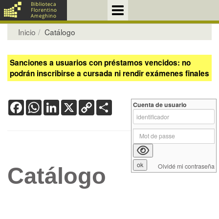
Inicio
Catálogo
Sanciones a usuarios con préstamos vencidos: no
podrán inscribirse a cursada ni rendir exámenes finales
Facebook
WhatsApp
LinkedIn
X
Copy
Share
Cuenta de usuario
Link
Olvidé mi contraseña
Catálogo