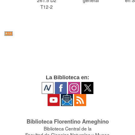
261.5 D2
general
en S
T12-2
La Biblioteca en:
Biblioteca Florentino Ameghino
Biblioteca Central de la
Facultad de Ciencias Naturales y Museo