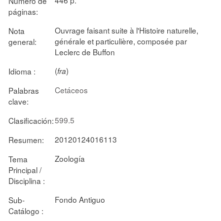
Número de
páginas:
Ouvrage faisant suite à l'Histoire naturelle,
Nota
générale et particulière, composée par
general:
Leclerc de Buffon
(
)
Idioma :
fra
Cetáceos
Palabras
clave:
599.5
Clasificación:
20120124016113
Resumen:
Zoología
Tema
Principal /
Disciplina :
Fondo Antiguo
Sub-
Catálogo :