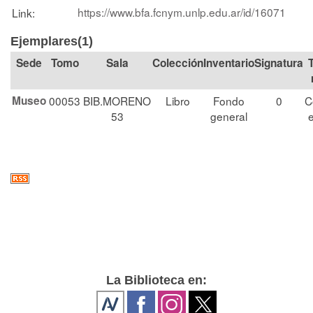
https://www.bfa.fcnym.unlp.edu.ar/id/16071
Link:
Ejemplares(1)
Tomo
Sala
Colección
Signatura
Museo
00053
BIB.MORENO
Libro
Fondo
0
C
53
general
La Biblioteca en: