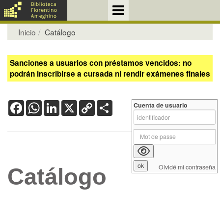
Inicio
Catálogo
Sanciones a usuarios con préstamos vencidos: no
podrán inscribirse a cursada ni rendir exámenes finales
Facebook
WhatsApp
LinkedIn
X
Copy
Share
Cuenta de usuario
Link
Olvidé mi contraseña
Catálogo