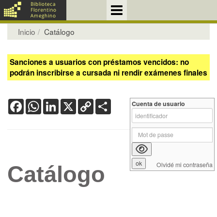
Inicio
Catálogo
Sanciones a usuarios con préstamos vencidos: no
podrán inscribirse a cursada ni rendir exámenes finales
Facebook
WhatsApp
LinkedIn
X
Copy
Share
Cuenta de usuario
Link
Olvidé mi contraseña
Catálogo