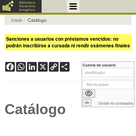
Inicio
Catálogo
Sanciones a usuarios con préstamos vencidos: no
podrán inscribirse a cursada ni rendir exámenes finales
Facebook
WhatsApp
LinkedIn
X
Copy
Share
Cuenta de usuario
Link
Olvidé mi contraseña
Catálogo