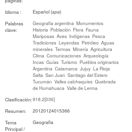
páginas:
Español (
)
Idioma :
spa
Geografía argentina
Monumentos
Palabras
Historia
Población
Flora
Fauna
clave:
Mariposas
Aves
Indígenas
Pesca
Tradiciones
Leyendas
Petróleo
Aguas
minerales
Termas
Minería
Agricultura
Clima
Comunicaciones
Arqueología
Incas
Guías
Turismo
Pueblos originarios
Argentina
Catamarca
Jujuy
La Rioja
Salta
San Juan
Santiago del Estero
Tucumán
Valles calchaquíes
Quebrada
de Humahuaca
Valle de Lerma
918.2[036]
Clasificación:
20120124015366
Resumen:
Geografía
Tema
Principal /