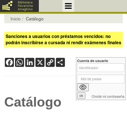
Inicio
Catálogo
Sanciones a usuarios con préstamos vencidos: no
podrán inscribirse a cursada ni rendir exámenes finales
Facebook
WhatsApp
LinkedIn
X
Copy
Share
Cuenta de usuario
Link
Olvidé mi contraseña
Catálogo