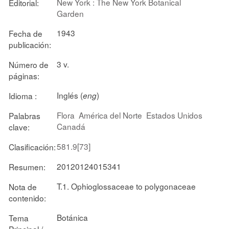
New York : The New York Botanical
Editorial:
Garden
1943
Fecha de
publicación:
3 v.
Número de
páginas:
Inglés (
)
Idioma :
eng
Flora
América del Norte
Estados Unidos
Palabras
Canadá
clave:
581.9[73]
Clasificación:
20120124015341
Resumen:
T.1. Ophioglossaceae to polygonaceae
Nota de
contenido:
Botánica
Tema
Principal /