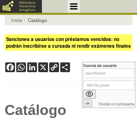
Inicio
Catálogo
Sanciones a usuarios con préstamos vencidos: no
podrán inscribirse a cursada ni rendir exámenes finales
Facebook
WhatsApp
LinkedIn
X
Copy
Share
Cuenta de usuario
Link
Olvidé mi contraseña
Catálogo