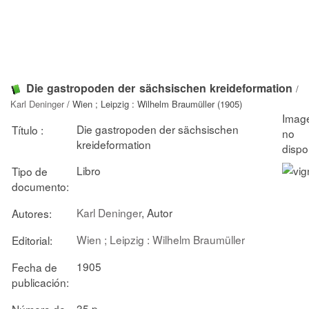
Die gastropoden der sächsischen kreideformation
/
Karl Deninger
/ Wien ; Leipzig : Wilhelm Braumüller (1905)
Die gastropoden der sächsischen
Título :
kreideformation
Libro
Tipo de
documento:
Karl Deninger
, Autor
Autores:
Wien ; Leipzig : Wilhelm Braumüller
Editorial:
1905
Fecha de
publicación:
35 p.
Número de