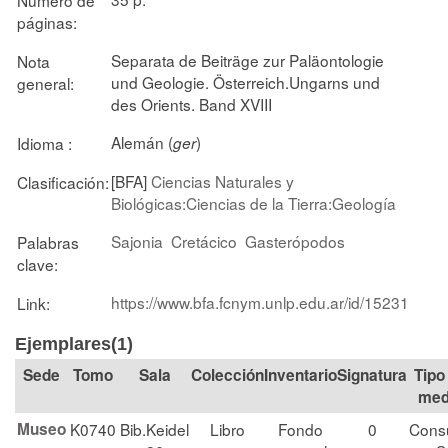
páginas:
Separata de Beiträge zur Paläontologie
Nota
und Geologie. Österreich.Ungarns und
general:
des Orients. Band XVIII
Alemán (
)
Idioma :
ger
[BFA]
Ciencias Naturales y
Clasificación:
Biológicas:Ciencias de la Tierra:Geología
Sajonia
Cretácico
Gasterópodos
Palabras
clave:
https://www.bfa.fcnym.unlp.edu.ar/id/15231
Link:
Ejemplares(1)
Tomo
Sala
Colección
Signatura
Tipo
med
Museo
K0740
Bib.Keidel
Libro
Fondo
0
Consu