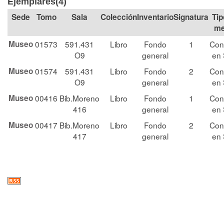
Ejemplares(4)
Tomo
Sala
Colección
Signatura
Tip
me
Museo
01573
591.431
Libro
Fondo
1
Con
O9
general
en 
Museo
01574
591.431
Libro
Fondo
2
Con
O9
general
en 
Museo
00416
Bib.Moreno
Libro
Fondo
1
Con
416
general
en 
Museo
00417
Bib.Moreno
Libro
Fondo
2
Con
417
general
en 