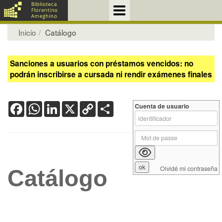
Inicio
Catálogo
Sanciones a usuarios con préstamos vencidos: no
podrán inscribirse a cursada ni rendir exámenes finales
Facebook
WhatsApp
LinkedIn
X
Copy
Share
Cuenta de usuario
Link
Olvidé mi contraseña
Catálogo