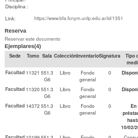
Disciplina :
https://www.bfa.fcnym.unlp.edu.ar/id/1351
Link:
Reserva
Reservar este documento
Ejemplares(4)
Tomo
Sala
Colección
Signatura
Tipo 
medi
Facultad
11321
551.3
Libro
Fondo
0
Dispon
G6
general
Facultad
11320
551.3
Libro
Fondo
0
Dispon
G6
general
Facultad
14372
551.3
Libro
Fondo
0
En
G6
general
prést
hast
10/02/
Facultad
10199
551.3
Libro
Fondo
0
Consu