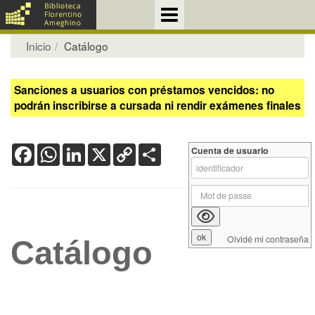
Inicio
Catálogo
Sanciones a usuarios con préstamos vencidos: no
podrán inscribirse a cursada ni rendir exámenes finales
Facebook
WhatsApp
LinkedIn
X
Copy
Share
Cuenta de usuario
Link
Olvidé mi contraseña
Catálogo