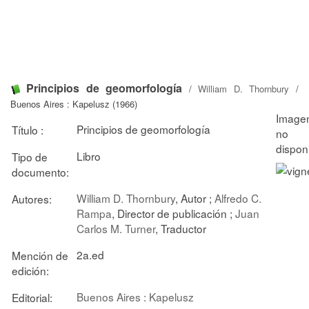
Principios de geomorfología
/
William D. Thornbury
/
Buenos Aires : Kapelusz (1966)
Principios de geomorfología
Título :
Libro
Tipo de
documento:
William D. Thornbury
, Autor ;
Alfredo C.
Autores:
Rampa
, Director de publicación ;
Juan
Carlos M. Turner
, Traductor
2a.ed
Mención de
edición:
Buenos Aires : Kapelusz
Editorial: