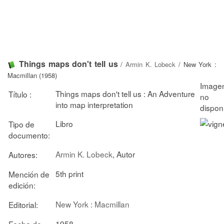
Things maps don't tell us
/
Armin K. Lobeck
/ New York :
Macmillan (1958)
Things maps don't tell us : An Adventure
Título :
into map interpretation
Libro
Tipo de
documento:
Armin K. Lobeck
, Autor
Autores:
5th print
Mención de
edición:
New York : Macmillan
Editorial:
1958
Fecha de