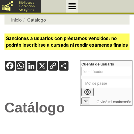
Inicio
Catálogo
Sanciones a usuarios con préstamos vencidos: no
podrán inscribirse a cursada ni rendir exámenes finales
Facebook
WhatsApp
LinkedIn
X
Copy
Share
Cuenta de usuario
Link
Olvidé mi contraseña
Catálogo