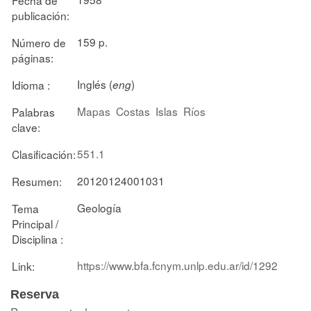
publicación:
159 p.
Número de
páginas:
Inglés (
)
Idioma :
eng
Mapas
Costas
Islas
Ríos
Palabras
clave:
551.1
Clasificación:
20120124001031
Resumen:
Geología
Tema
Principal /
Disciplina :
https://www.bfa.fcnym.unlp.edu.ar/id/1292
Link:
Reserva