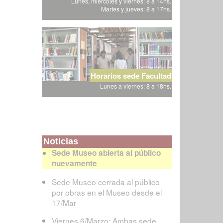
Lunes, miércoles y viernes: 8 a 14hs.
Martes y jueves: 8 a 17hs.
Horarios sede Facultad
Lunes a viernes: 8 a 18hs.
Noticias
Sede Museo abierta al público
nuevamente
Sede Museo cerrada al público
por obras en el Museo desde el
17/Mar
Viernes 6/Marzo: Ambas sede