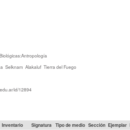
Biológicas:Antropología
na
Selknam
Alakaluf
Tierra del Fuego
.edu.ar/id/12894
Signatura
Tipo de medio
Sección