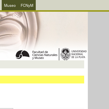
Museo
FCNyM