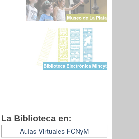
Museo de La Plata
Biblioteca Electrónica Mincyt
La Biblioteca en:
Aulas Virtuales FCNyM