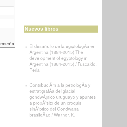
Nuevos libros
traseña
El desarrollo de la egiptologÃ­a en
Argentina (1884-2015) The
development of egyptology in
Argentina (1884-2015) / Fuscaldo,
Perla
ContribuciÃ³n a la petrologÃ­a y
estratigrafÃ­a del glacial
gondwÃ¡nico uruguayo y apuntes
a propÃ³sito de un croquis
sinÃ³ptico del Gondwana
brasileÃ±o / Walther, K.