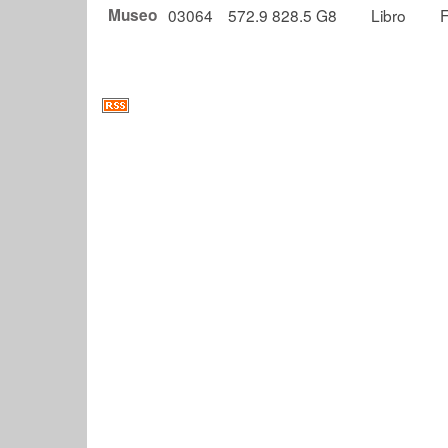
Museo
03064
572.9 828.5 G8
Libro
F