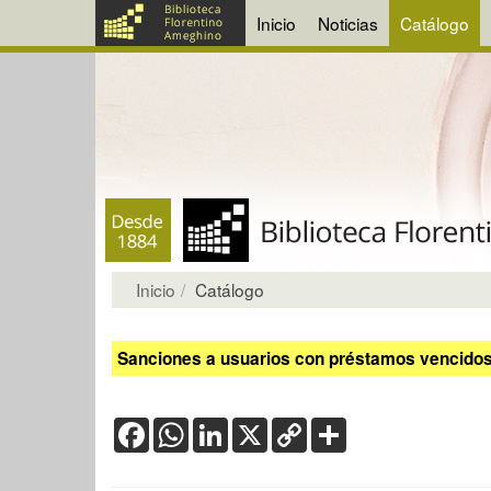
Inicio
Noticias
Catálogo
Inicio
Catálogo
Sanciones a usuarios con préstamos vencidos:
Facebook
WhatsApp
LinkedIn
X
Copy
Share
Link