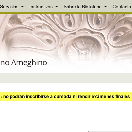
Servicios
Instructivos
Sobre la Biblioteca
Contacto
 no podrán inscribirse a cursada ni rendir exámenes finales