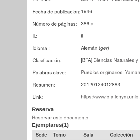
1946
Fecha de publicación:
386 p.
Número de páginas:
il
Il.:
Alemán (
)
Idioma :
ger
[BFA]
Ciencias Naturales y 
Clasificación:
Pueblos originarios
Yama
Palabras clave:
20120124012883
Resumen:
https://www.bfa.fcnym.unlp
Link:
Reserva
Reservar este documento
Ejemplares(1)
Tomo
Sala
Colección