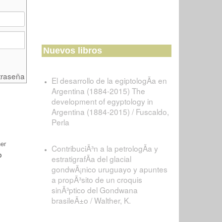
Nuevos libros
traseña
El desarrollo de la egiptologÃ­a en
Argentina (1884-2015) The
development of egyptology in
Argentina (1884-2015) / Fuscaldo,
Perla
er
ContribuciÃ³n a la petrologÃ­a y
estratigrafÃ­a del glacial
gondwÃ¡nico uruguayo y apuntes
a propÃ³sito de un croquis
sinÃ³ptico del Gondwana
brasileÃ±o / Walther, K.