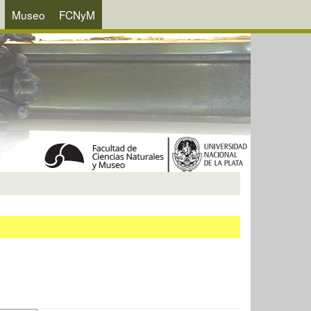
Museo
FCNyM