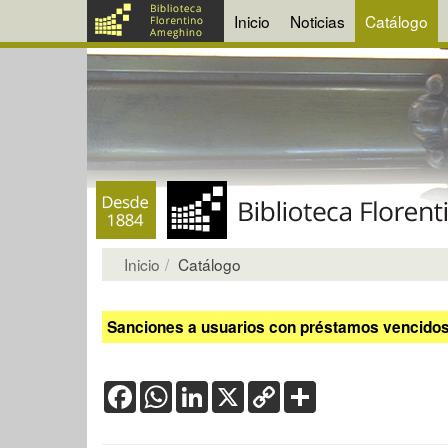
Inicio
Noticias
Catálogo
Inicio
Catálogo
Sanciones a usuarios con préstamos vencidos:
Facebook
WhatsApp
LinkedIn
X
Copy
Share
Link