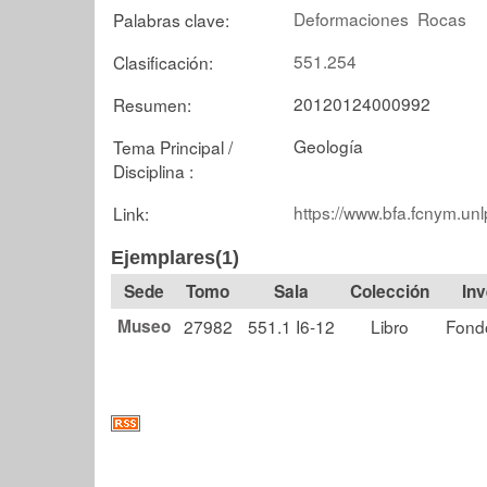
Deformaciones
Rocas
Palabras clave:
551.254
Clasificación:
20120124000992
Resumen:
Geología
Tema Principal /
Disciplina :
https://www.bfa.fcnym.unl
Link:
Ejemplares(1)
Tomo
Sala
Colección
Museo
27982
551.1 I6-12
Libro
Fond