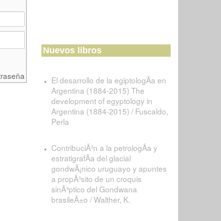
Nuevos libros
traseña
El desarrollo de la egiptologÃ­a en
Argentina (1884-2015) The
development of egyptology in
Argentina (1884-2015) / Fuscaldo,
Perla
ContribuciÃ³n a la petrologÃ­a y
estratigrafÃ­a del glacial
gondwÃ¡nico uruguayo y apuntes
a propÃ³sito de un croquis
sinÃ³ptico del Gondwana
brasileÃ±o / Walther, K.