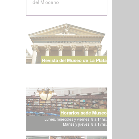
del Mioceno
Revista del Museo de La Plata
Horarios sede Museo
Lunes, miércoles y viernes: 8 a 14hs.
Martes y jueves: 8 a 17hs.