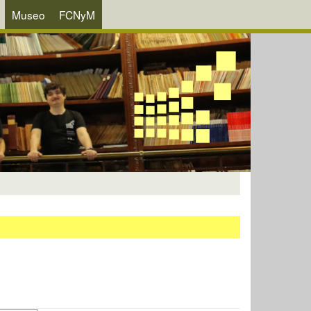
Museo
FCNyM