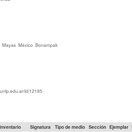
Mayas
México
Bonampak
.unlp.edu.ar/id/12185
Signatura
Tipo de medio
Sección