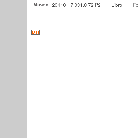
Museo
20410
7.031.8 72 P2
Libro
Fo