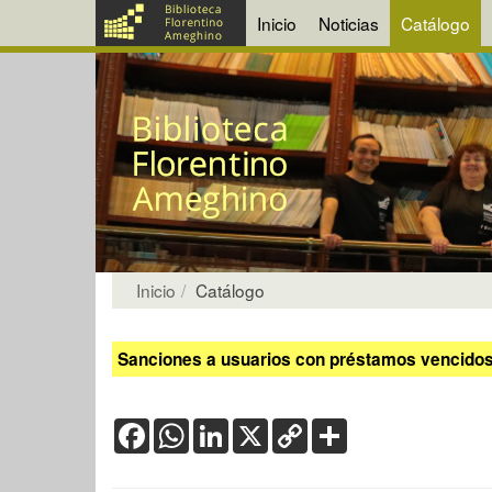
Inicio
Noticias
Catálogo
Inicio
Catálogo
Sanciones a usuarios con préstamos vencidos:
Facebook
WhatsApp
LinkedIn
X
Copy
Share
Link