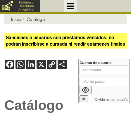
Inicio
Catálogo
Sanciones a usuarios con préstamos vencidos: no
podrán inscribirse a cursada ni rendir exámenes finales
Facebook
WhatsApp
LinkedIn
X
Copy
Share
Cuenta de usuario
Link
Olvidé mi contraseña
Catálogo