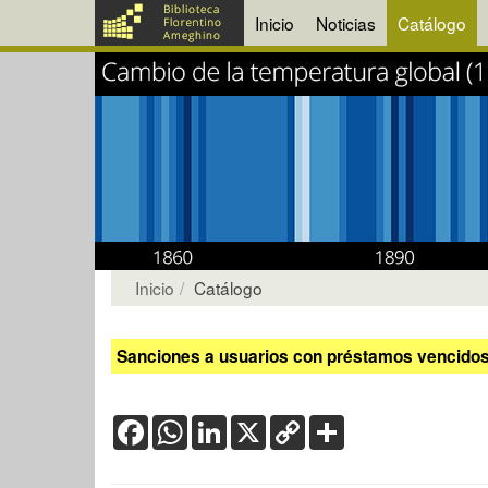
Inicio
Noticias
Catálogo
Inicio
Catálogo
Sanciones a usuarios con préstamos vencidos:
Facebook
WhatsApp
LinkedIn
X
Copy
Share
Link