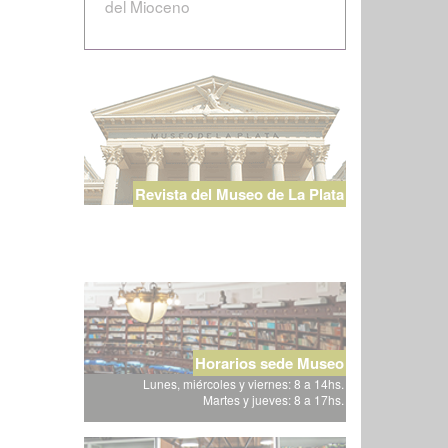
del Mioceno
Revista del Museo de La Plata
Horarios sede Museo
Lunes, miércoles y viernes: 8 a 14hs.
Martes y jueves: 8 a 17hs.