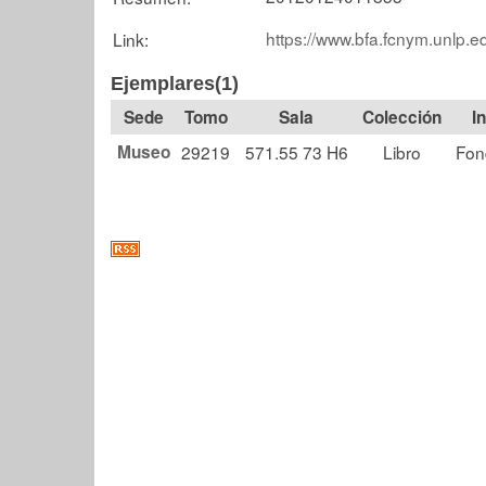
https://www.bfa.fcnym.unlp.e
Link:
Ejemplares(1)
Tomo
Sala
Colección
Museo
29219
571.55 73 H6
Libro
Fon