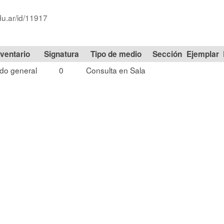
du.ar/id/11917
Signatura
Tipo de medio
Sección
do general
0
Consulta en Sala