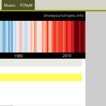
Museo
FCNyM