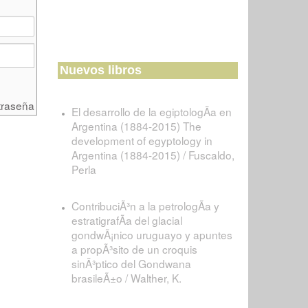
Nuevos libros
traseña
El desarrollo de la egiptologÃ­a en
Argentina (1884-2015) The
development of egyptology in
Argentina (1884-2015) / Fuscaldo,
Perla
ContribuciÃ³n a la petrologÃ­a y
estratigrafÃ­a del glacial
gondwÃ¡nico uruguayo y apuntes
a propÃ³sito de un croquis
sinÃ³ptico del Gondwana
brasileÃ±o / Walther, K.