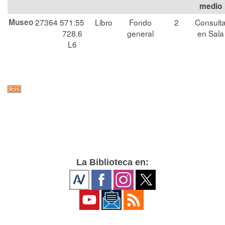
medio
Museo
27364
571.55
Libro
Fondo
2
Consult
728.6
general
en Sala
L6
La Biblioteca en: