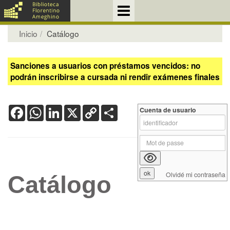
Inicio
Catálogo
Sanciones a usuarios con préstamos vencidos: no
podrán inscribirse a cursada ni rendir exámenes finales
Facebook
WhatsApp
LinkedIn
X
Copy
Share
Cuenta de usuario
Link
Olvidé mi contraseña
Catálogo