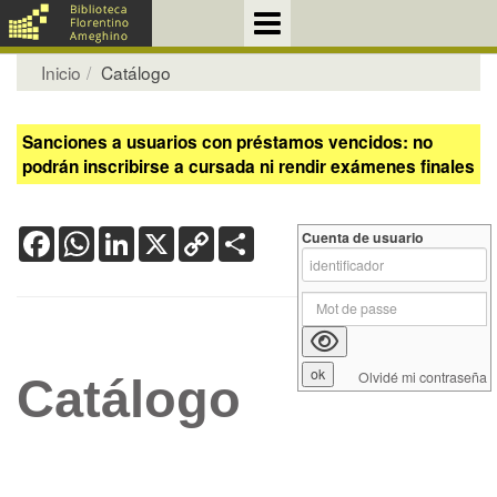
Inicio
Catálogo
Sanciones a usuarios con préstamos vencidos: no
podrán inscribirse a cursada ni rendir exámenes finales
Facebook
WhatsApp
LinkedIn
X
Copy
Share
Cuenta de usuario
Link
Olvidé mi contraseña
Catálogo