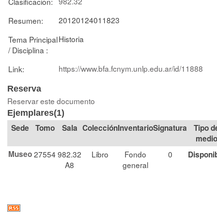
982.32
Clasificación:
20120124011823
Resumen:
Historia
Tema Principal
/ Disciplina :
https://www.bfa.fcnym.unlp.edu.ar/id/11888
Link:
Reserva
Reservar este documento
Ejemplares(1)
Tomo
Sala
Colección
Signatura
Tipo d
medi
Museo
27554
982.32
Libro
Fondo
0
Disponi
A8
general