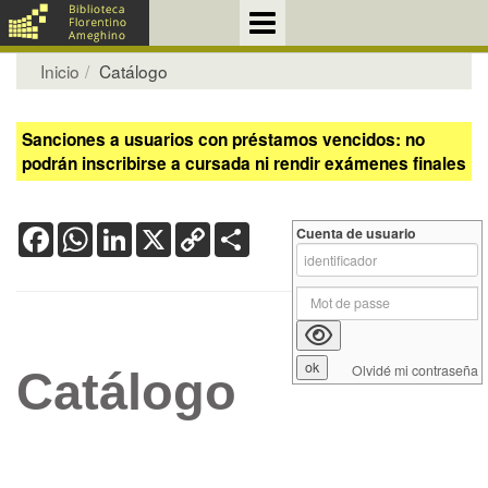
Inicio
Catálogo
Sanciones a usuarios con préstamos vencidos: no
podrán inscribirse a cursada ni rendir exámenes finales
Facebook
WhatsApp
LinkedIn
X
Copy
Share
Cuenta de usuario
Link
Olvidé mi contraseña
Catálogo