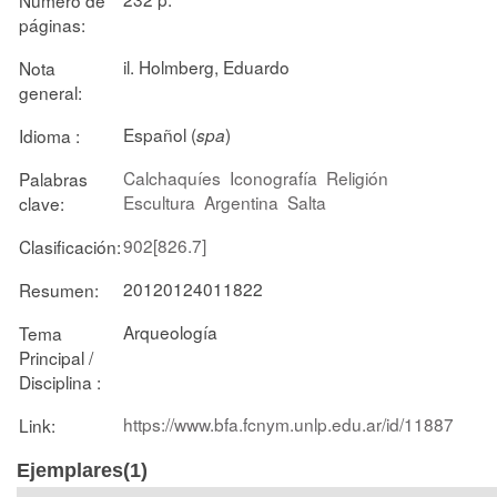
páginas:
il. Holmberg, Eduardo
Nota
general:
Español (
)
Idioma :
spa
Calchaquíes
Iconografía
Religión
Palabras
Escultura
Argentina
Salta
clave:
902[826.7]
Clasificación:
20120124011822
Resumen:
Arqueología
Tema
Principal /
Disciplina :
https://www.bfa.fcnym.unlp.edu.ar/id/11887
Link:
Ejemplares(1)