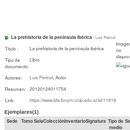
La prehistoria de la península ibérica
/
Luis Pericot
La prehistoria de la península ibérica
Título :
Libro
Tipo de
documento:
Luis Pericot
, Autor
Autores:
20120124011754
Resumen:
https://www.bfa.fcnym.unlp.edu.ar/id/11819
Link:
Ejemplares(1)
Tomo
Sala
Colección
Signatura
Tipo de
Se
medio