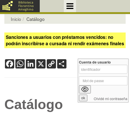
Inicio
Catálogo
Sanciones a usuarios con préstamos vencidos: no
podrán inscribirse a cursada ni rendir exámenes finales
Facebook
WhatsApp
LinkedIn
X
Copy
Share
Cuenta de usuario
Link
Olvidé mi contraseña
Catálogo