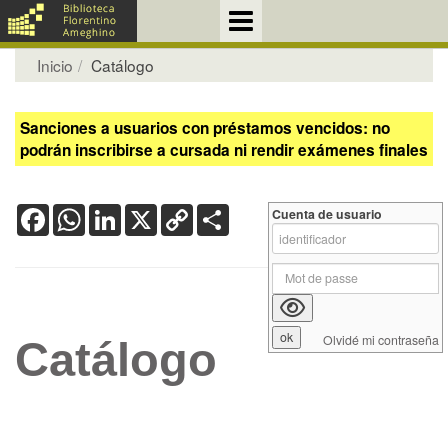
Inicio
Catálogo
Sanciones a usuarios con préstamos vencidos: no
podrán inscribirse a cursada ni rendir exámenes finales
Facebook
WhatsApp
LinkedIn
X
Copy
Share
Cuenta de usuario
Link
Olvidé mi contraseña
Catálogo