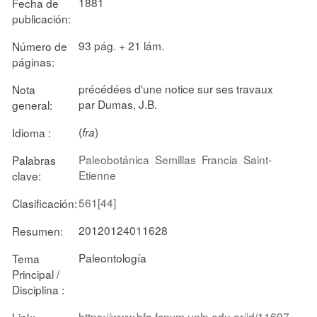
1881
Fecha de
publicación:
93 pág. + 21 lám.
Número de
páginas:
précédées d'une notice sur ses travaux
Nota
par Dumas, J.B.
general:
(
)
Idioma :
fra
Paleobotánica
Semillas
Francia
Saint-
Palabras
Etienne
clave:
561[44]
Clasificación:
20120124011628
Resumen:
Paleontología
Tema
Principal /
Disciplina :
https://www.bfa.fcnym.unlp.edu.ar/id/11697
Link: