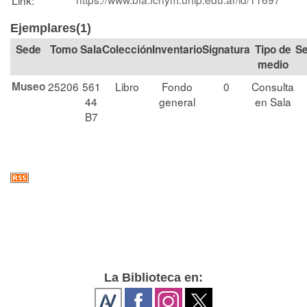
Ejemplares(1)
Tomo
Sala
Colección
Signatura
Tipo de
Se
medio
Museo
25206
561
Libro
Fondo
0
Consulta
44
general
en Sala
B7
La Biblioteca en: