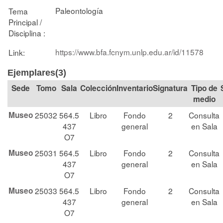
Paleontología
Tema
Principal /
Disciplina :
https://www.bfa.fcnym.unlp.edu.ar/id/11578
Link:
Ejemplares(3)
Tomo
Sala
Colección
Signatura
Tipo de
medio
Museo
25032
564.5
Libro
Fondo
2
Consulta
437
general
en Sala
O7
Museo
25031
564.5
Libro
Fondo
2
Consulta
437
general
en Sala
O7
Museo
25033
564.5
Libro
Fondo
2
Consulta
437
general
en Sala
O7