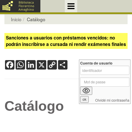
Inicio
Catálogo
Sanciones a usuarios con préstamos vencidos: no
podrán inscribirse a cursada ni rendir exámenes finales
Facebook
WhatsApp
LinkedIn
X
Copy
Share
Cuenta de usuario
Link
Olvidé mi contraseña
Catálogo