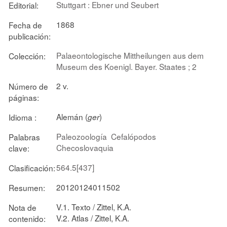
Stuttgart : Ebner und Seubert
Editorial:
1868
Fecha de
publicación:
Palaeontologische Mittheilungen aus dem
Colección:
Museum des Koenigl. Bayer. Staates ; 2
2 v.
Número de
páginas:
Alemán (
)
Idioma :
ger
Paleozoología
Cefalópodos
Palabras
Checoslovaquia
clave:
564.5[437]
Clasificación:
20120124011502
Resumen:
V.1. Texto / Zittel, K.A.
Nota de
V.2. Atlas / Zittel, K.A.
contenido: