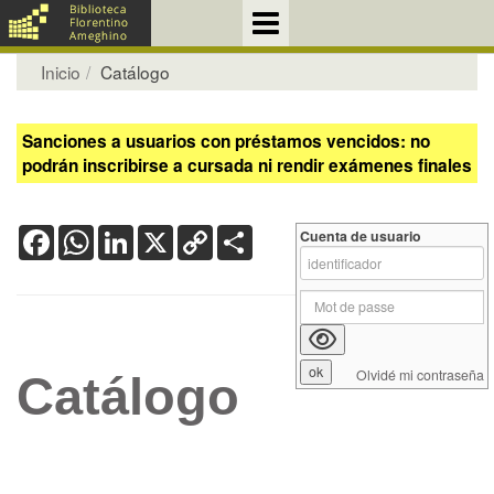
Inicio
Catálogo
Sanciones a usuarios con préstamos vencidos: no
podrán inscribirse a cursada ni rendir exámenes finales
Facebook
WhatsApp
LinkedIn
X
Copy
Share
Cuenta de usuario
Link
Olvidé mi contraseña
Catálogo