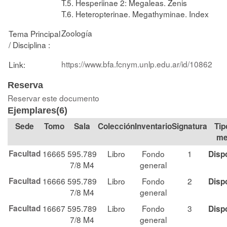
T.5. Hesperiinae 2: Megaleas. Zenis
T.6. Heteropterinae. Megathyminae. Index
Zoología
Tema Principal
/ Disciplina :
https://www.bfa.fcnym.unlp.edu.ar/id/10862
Link:
Reserva
Reservar este documento
Ejemplares(6)
Tomo
Sala
Colección
Signatura
Tip
me
Facultad
16665
595.789
Libro
Fondo
1
Disp
7/8 M4
general
Facultad
16666
595.789
Libro
Fondo
2
Disp
7/8 M4
general
Facultad
16667
595.789
Libro
Fondo
3
Disp
7/8 M4
general