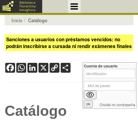
Inicio
Catálogo
Sanciones a usuarios con préstamos vencidos: no
podrán inscribirse a cursada ni rendir exámenes finales
Facebook
WhatsApp
LinkedIn
X
Copy
Share
Cuenta de usuario
Link
Olvidé mi contraseña
Catálogo