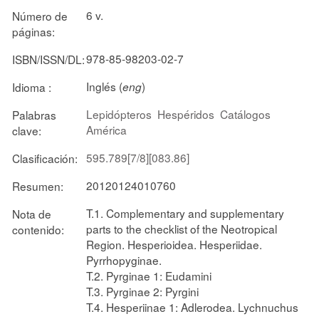
6 v.
Número de
páginas:
978-85-98203-02-7
ISBN/ISSN/DL:
Inglés (
)
Idioma :
eng
Lepidópteros
Hespéridos
Catálogos
Palabras
América
clave:
595.789[7/8][083.86]
Clasificación:
20120124010760
Resumen:
T.1. Complementary and supplementary
Nota de
parts to the checklist of the Neotropical
contenido:
Region. Hesperioidea. Hesperiidae.
Pyrrhopyginae.
T.2. Pyrginae 1: Eudamini
T.3. Pyrginae 2: Pyrgini
T.4. Hesperiinae 1: Adlerodea. Lychnuchus