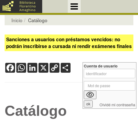
Inicio
Catálogo
Sanciones a usuarios con préstamos vencidos: no
podrán inscribirse a cursada ni rendir exámenes finales
Facebook
WhatsApp
LinkedIn
X
Copy
Share
Cuenta de usuario
Link
Olvidé mi contraseña
Catálogo