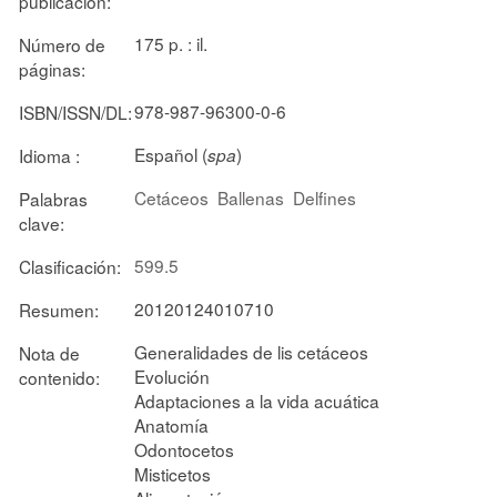
publicación:
175 p. : il.
Número de
páginas:
978-987-96300-0-6
ISBN/ISSN/DL:
Español (
)
Idioma :
spa
Cetáceos
Ballenas
Delfines
Palabras
clave:
599.5
Clasificación:
20120124010710
Resumen:
Generalidades de lis cetáceos
Nota de
Evolución
contenido:
Adaptaciones a la vida acuática
Anatomía
Odontocetos
Misticetos