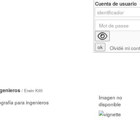
Cuenta de usuario
Olvidé mi con
ngenieros
/
Erwin Kittl
ografía para ingenieros