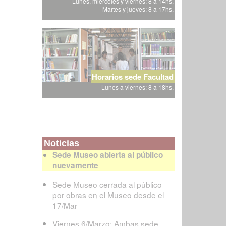
Lunes, miércoles y viernes: 8 a 14hs.
Martes y jueves: 8 a 17hs.
Horarios sede Facultad
Lunes a viernes: 8 a 18hs.
Noticias
Sede Museo abierta al público
nuevamente
Sede Museo cerrada al público
por obras en el Museo desde el
17/Mar
Viernes 6/Marzo: Ambas sede