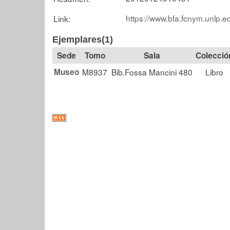
https://www.bfa.fcnym.unlp.e
Link:
Ejemplares(1)
Tomo
Sala
Colecció
Museo
M8937
Bib.Fossa Mancini 480
Libro