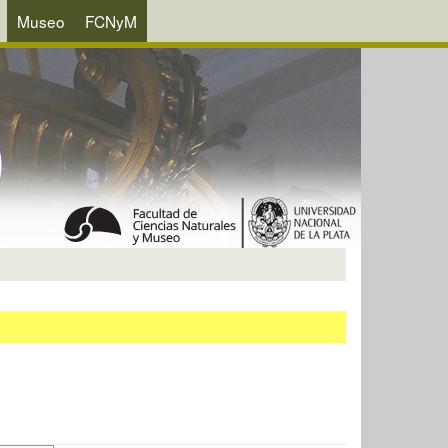
Museo
FCNyM