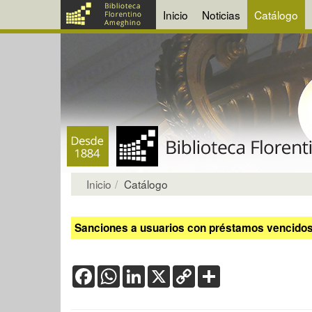
Inicio
Noticias
Catálogo
Inicio
Catálogo
Sanciones a usuarios con préstamos vencidos:
Facebook
WhatsApp
LinkedIn
X
Copy
Share
Link