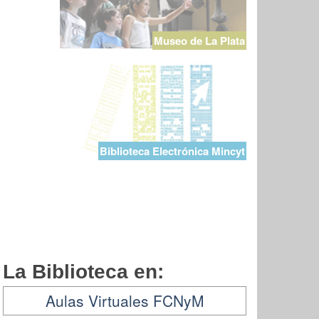
Museo de La Plata
Biblioteca Electrónica Mincyt
La Biblioteca en:
Aulas Virtuales FCNyM