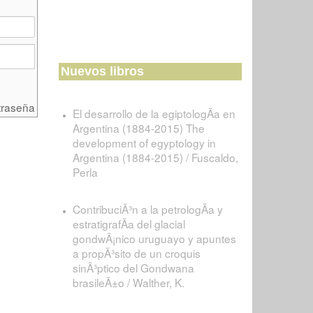
Nuevos libros
traseña
El desarrollo de la egiptologÃ­a en
Argentina (1884-2015) The
development of egyptology in
Argentina (1884-2015) / Fuscaldo,
Perla
ContribuciÃ³n a la petrologÃ­a y
estratigrafÃ­a del glacial
gondwÃ¡nico uruguayo y apuntes
a propÃ³sito de un croquis
sinÃ³ptico del Gondwana
brasileÃ±o / Walther, K.