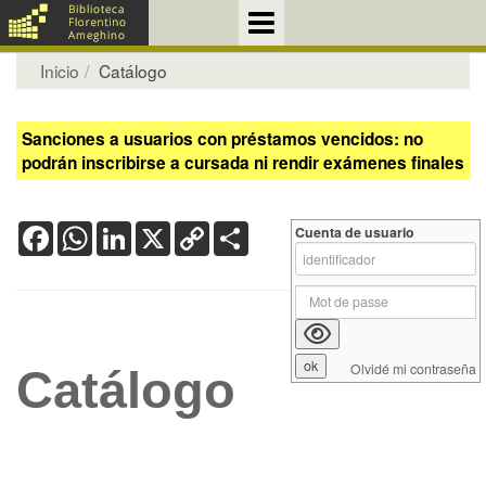
Inicio
Catálogo
Sanciones a usuarios con préstamos vencidos: no
podrán inscribirse a cursada ni rendir exámenes finales
Facebook
WhatsApp
LinkedIn
X
Copy
Share
Cuenta de usuario
Link
Olvidé mi contraseña
Catálogo