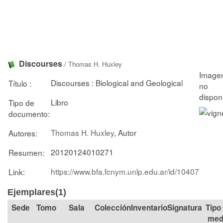
Discourses
/
Thomas H. Huxley
Discourses : Biological and Geological
Título :
Libro
Tipo de
documento:
Thomas H. Huxley
, Autor
Autores:
20120124010271
Resumen:
https://www.bfa.fcnym.unlp.edu.ar/id/10407
Link:
Ejemplares(1)
Tomo
Sala
Colección
Signatura
Tipo
med