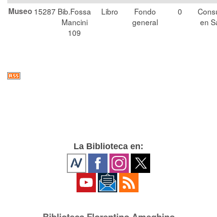
Museo
15287
Bib.Fossa
Libro
Fondo
0
Consu
Mancini
general
en S
109
La Biblioteca en:
Biblioteca Florentino Ameghino