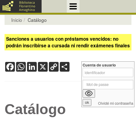
Inicio
Catálogo
Sanciones a usuarios con préstamos vencidos: no
podrán inscribirse a cursada ni rendir exámenes finales
Facebook
WhatsApp
LinkedIn
X
Copy
Share
Cuenta de usuario
Link
Olvidé mi contraseña
Catálogo