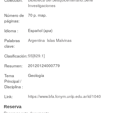
Investigaciones
70 p. map.
Número de
páginas:
Español (
)
Idioma :
spa
Argentina
Islas Malvinas
Palabras
clave:
55[829.1]
Clasificación:
20120124000779
Resumen:
Geología
Tema
Principal /
Disciplina :
https://www.bfa.fcnym.unlp.edu.ar/id/1040
Link:
Reserva