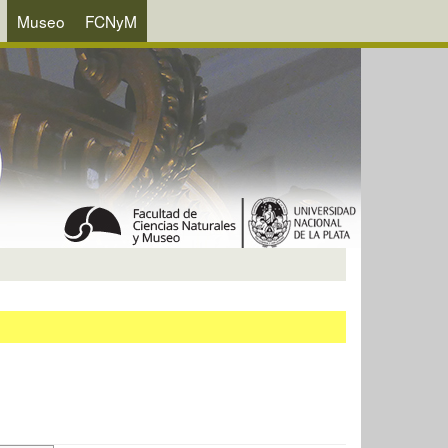
Museo
FCNyM