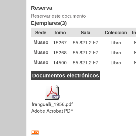
Reserva
Reservar este documento
Ejemplares(3)
Tomo
Sala
Colección
Museo
15267
55 821.2 F7
Libro
N
Museo
15268
55 821.2 F7
Libro
N
Museo
14500
55 821.2 F7
Libro
N
Documentos electrónicos
frenguelli_1956.pdf
Adobe Acrobat PDF