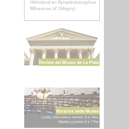
Hidrotecal en Symplectoscyphus
Milneanus (d' Orbigny)
Revista del Museo de La Plata
Horarios sede Museo
Lunes, miércoles y viernes: 8 a 14hs.
Martes y jueves: 8 a 17hs.