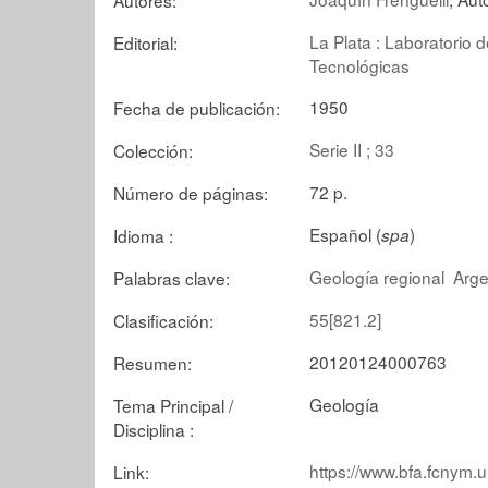
La Plata : Laboratorio 
Editorial:
Tecnológicas
1950
Fecha de publicación:
Serie II ; 33
Colección:
72 p.
Número de páginas:
Español (
)
Idioma :
spa
Geología regional
Arge
Palabras clave:
55[821.2]
Clasificación:
20120124000763
Resumen:
Geología
Tema Principal /
Disciplina :
https://www.bfa.fcnym.u
Link: