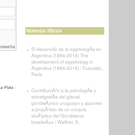
Nuevos libros
traseña
El desarrollo de la egiptologÃ­a en
Argentina (1884-2015) The
development of egyptology in
Argentina (1884-2015) / Fuscaldo,
Perla
a Plata :
ContribuciÃ³n a la petrologÃ­a y
estratigrafÃ­a del glacial
gondwÃ¡nico uruguayo y apuntes
a propÃ³sito de un croquis
sinÃ³ptico del Gondwana
brasileÃ±o / Walther, K.