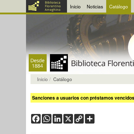
Inicio
Noticias
Catálogo
Inicio
Catálogo
Sanciones a usuarios con préstamos vencidos:
Facebook
WhatsApp
LinkedIn
X
Copy
Share
Link