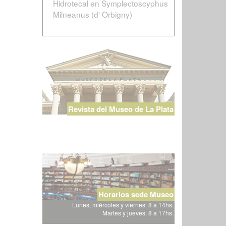
Hidrotecal en Symplectoscyphus
Milneanus (d' Orbigny)
Revista del Museo de La Plata
Horarios sede Museo
Lunes, miércoles y viernes: 8 a 14hs.
Martes y jueves: 8 a 17hs.