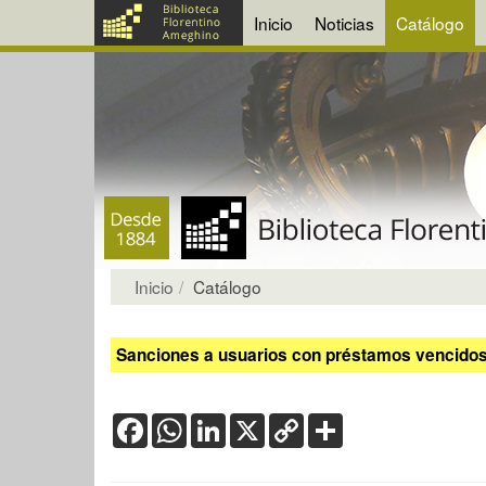
Inicio
Noticias
Catálogo
Inicio
Catálogo
Sanciones a usuarios con préstamos vencidos:
Facebook
WhatsApp
LinkedIn
X
Copy
Share
Link