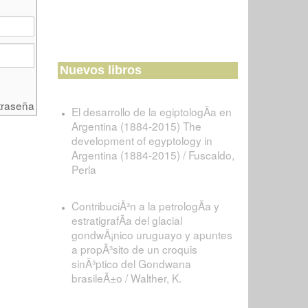
Nuevos libros
traseña
El desarrollo de la egiptologÃ­a en
Argentina (1884-2015) The
development of egyptology in
Argentina (1884-2015) / Fuscaldo,
Perla
ContribuciÃ³n a la petrologÃ­a y
estratigrafÃ­a del glacial
gondwÃ¡nico uruguayo y apuntes
a propÃ³sito de un croquis
sinÃ³ptico del Gondwana
brasileÃ±o / Walther, K.