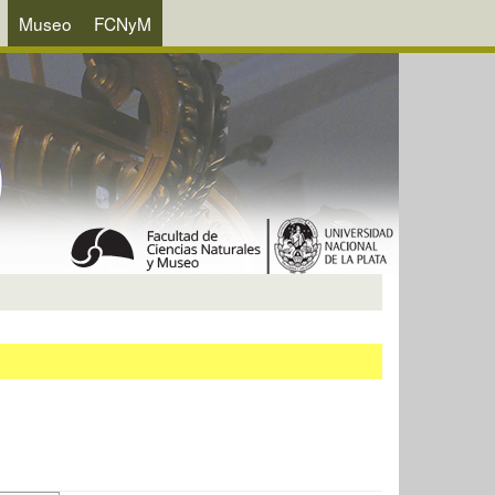
Museo
FCNyM